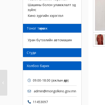
Шашины болон уламжлалт эд
зүйлс
Кино зургийн хэрэглэл
Тоног төхөөрөмж
Уран бүтээлийн автомашин
Cтуди
Холбоо барих
09.00-18.00 (ажлын өдөр)
Дээл
admin@mongolkino.gov.mn
11453097