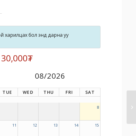
й харилцах бол энд дарна уу
: 30,000₮
08/2026
TUE
WED
THU
FRI
SAT
8
11
12
13
14
15