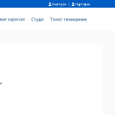
Нэвтрэх
Бүртгүүлэх
жиг хэрэгсэл
Cтуди
Тоног төхөөрөмж
эл