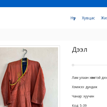
Нүүр
Хувцас
Жи
Дээл
Лам улаан хөвөнтэй дэ
Хэмжээ: дундаж
Чанар: хуучин
Код: 5-39