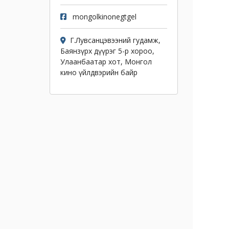
mongolkinonegtgel
Г.Лувсанцэвээний гудамж,
Баянзүрх дүүрэг 5-р хороо,
Улаанбаатар хот, Монгол
кино үйлдвэрийн байр