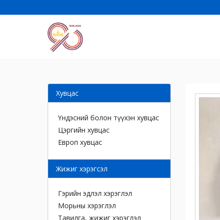
Хувцас
Үндэсний болон түүхэн хувцас
Цэргийн хувцас
Европ хувцас
Жижиг хэрэгсэл
Гэрийн эдлэл хэрэглэл
Морьны хэрэглэл
Тавилга, жижиг хэрэглэл