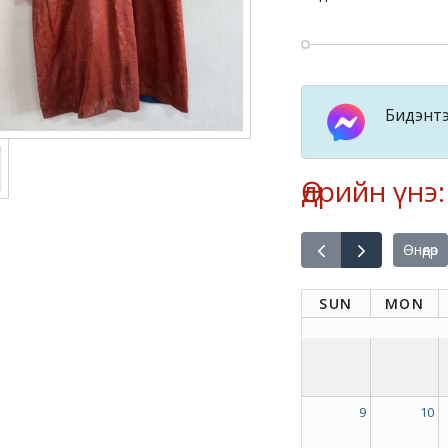
Бидэнтэ
Өдрийн үнэ
Өнөөдөр
SUN
MON
9
10