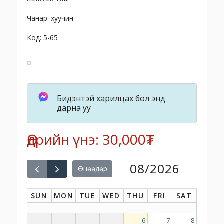
Чанар: хуучин
Код: 5-65
Бидэнтэй харилцах бол энд
дарна уу
Өдрийн үнэ: 30,000₮
08/2026
Өнөөдөр
SUN
MON
TUE
WED
THU
FRI
SAT
6
7
8