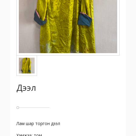
Дээл
Лам шар торгон дээл
Хэмжээ: том