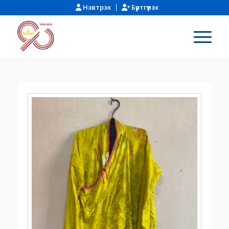
Нэвтрэх
Бүртгүүлэх