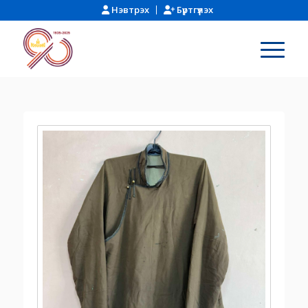
Нэвтрэх
Бүртгүүлэх