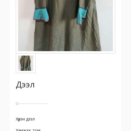
Дээл
Хүрэн дээл
Хэмжээ: том