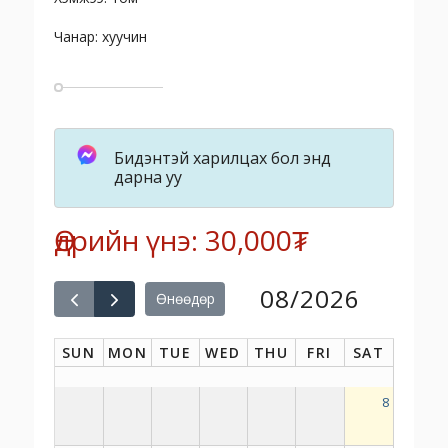
Чанар: хуучин
Бидэнтэй харилцах бол энд
дарна уу
Өдрийн үнэ: 30,000₮
08/2026
Өнөөдөр
SUN
MON
TUE
WED
THU
FRI
SAT
8