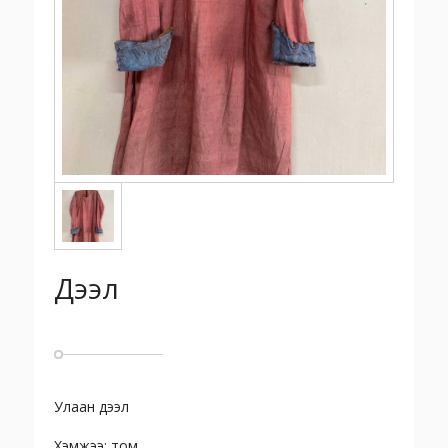
Дээл
Улаан дээл
Хэмжээ: том