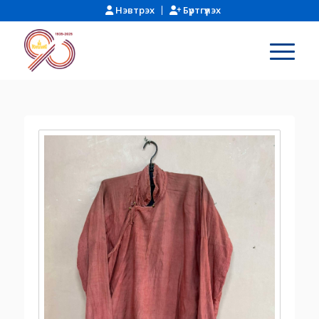
Нэвтрэх
Бүртгүүлэх