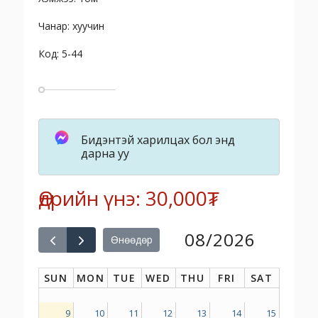
Чанар: хуучин
Код: 5-44
Бидэнтэй харилцах бол энд
дарна уу
Өдрийн үнэ: 30,000₮
08/2026
Өнөөдөр
SUN
MON
TUE
WED
THU
FRI
SAT
9
10
11
12
13
14
15