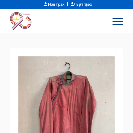
Нэвтрэх
Бүртгүүлэх