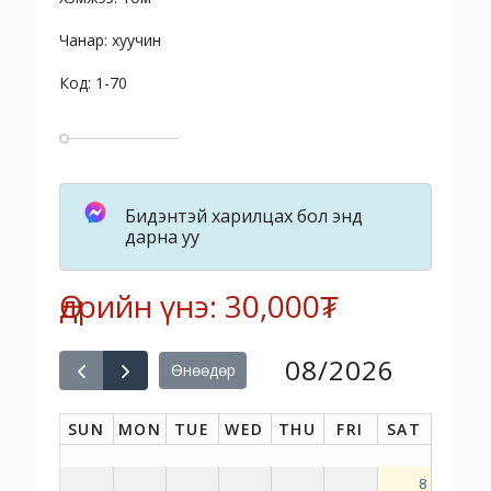
Чанар: хуучин
Код: 1-70
Бидэнтэй харилцах бол энд
дарна уу
Өдрийн үнэ: 30,000₮
08/2026
Өнөөдөр
SUN
MON
TUE
WED
THU
FRI
SAT
8