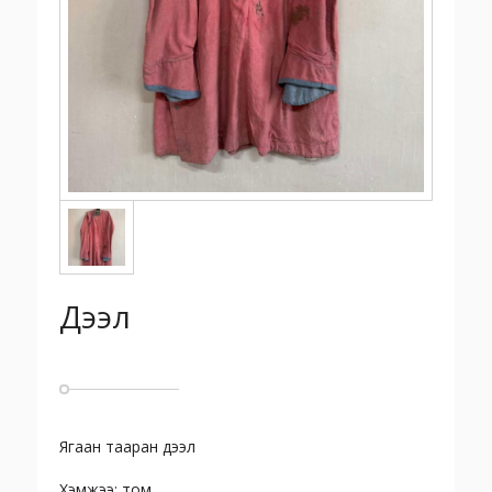
Дээл
Ягаан тааран дээл
Хэмжээ: том