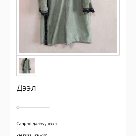
Дээл
Саарал даавуу дээл
Хэмжээ: жижиг