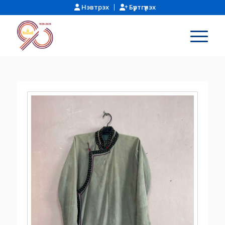
Нэвтрэх
Бүртгүүлэх