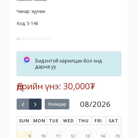
Чанар: хуучин
Код: 5-146
Бидэнтэй харилцах бол энд
дарна уу
Өдрийн үнэ: 30,000₮
08/2026
Өнөөдөр
SUN
MON
TUE
WED
THU
FRI
SAT
9
10
11
12
13
14
15