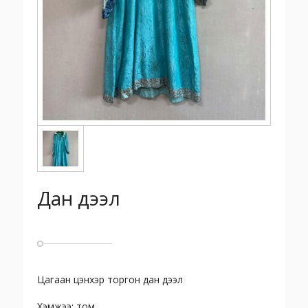
Дан дээл
Цагаан цэнхэр торгон дан дээл
Хэмжээ: том