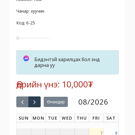
Чанар: хуучин
Код: 6-25
Бидэнтэй харилцах бол энд
дарна уу
Өдрийн үнэ: 10,000₮
08/2026
Өнөөдөр
SUN
MON
TUE
WED
THU
FRI
SAT
7
8