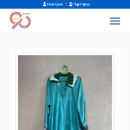
Нэвтрэх
Бүртгүүлэх