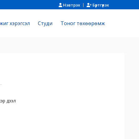
Нэвтрэх
Бүртгүүлэх
жиг хэрэгсэл
Cтуди
Тоног төхөөрөмж
эр дээл