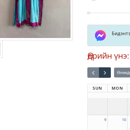
Бидэнтэ
Өдрийн үнэ
Өнөөд
SUN
MON
9
10