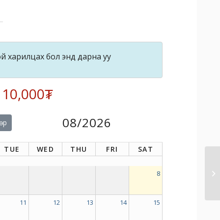
й харилцах бол энд дарна уу
: 10,000₮
08/2026
өр
TUE
WED
THU
FRI
SAT
8
11
12
13
14
15