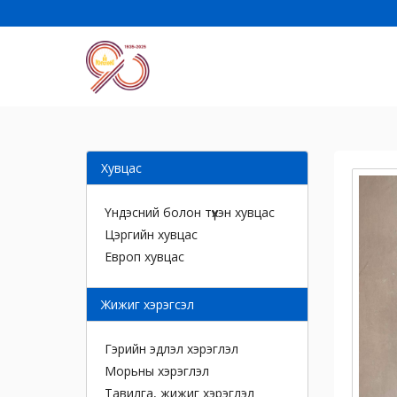
Хувцас
Үндэсний болон түүхэн хувцас
Цэргийн хувцас
Европ хувцас
Жижиг хэрэгсэл
Гэрийн эдлэл хэрэглэл
Морьны хэрэглэл
Тавилга, жижиг хэрэглэл