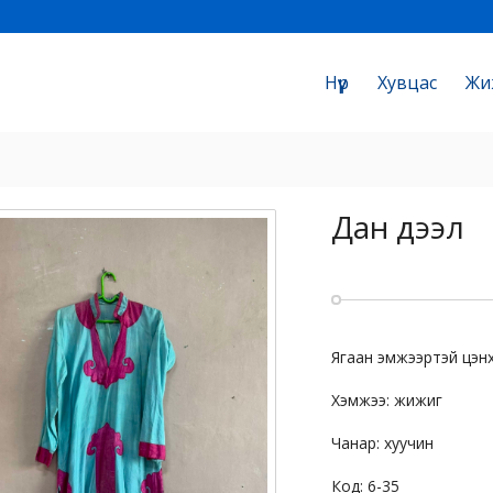
Нүүр
Хувцас
Жи
Дан дээл
Ягаан эмжээртэй цэнх
Хэмжээ: жижиг
Чанар: хуучин
Код: 6-35