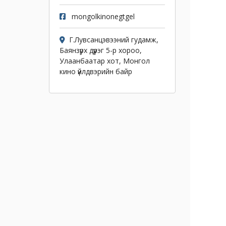
mongolkinonegtgel
Г.Лувсанцэвээний гудамж,
Баянзүрх дүүрэг 5-р хороо,
Улаанбаатар хот, Монгол
кино үйлдвэрийн байр