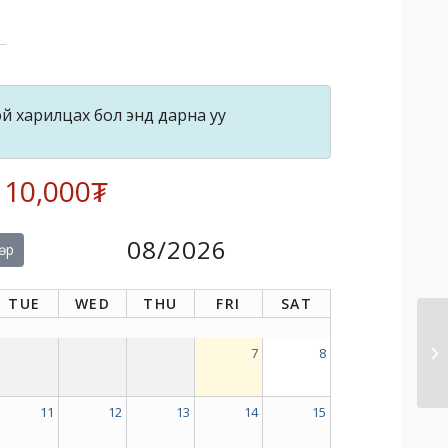
й харилцах бол энд дарна уу
: 10,000₮
08/2026
өр
TUE
WED
THU
FRI
SAT
7
8
11
12
13
14
15