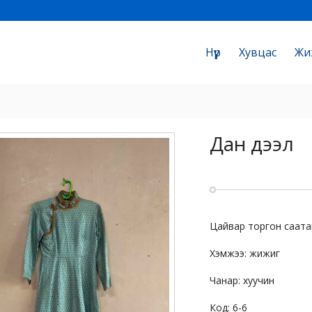
Нүүр
Хувцас
Жи
Дан дээл
Цайвар торгон саата
Хэмжээ: жижиг
Чанар: хуучин
Код: 6-6