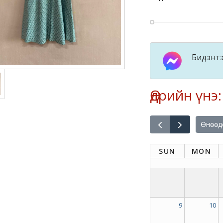
Бидэнтэ
Өдрийн үнэ
Өнөөд
SUN
MON
9
10