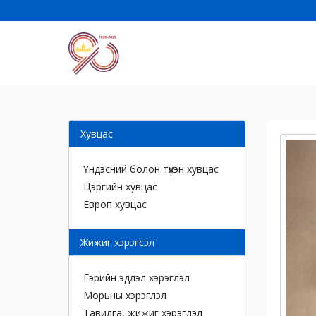
Хувцас
Үндэсний болон түүхэн хувцас
Цэргийн хувцас
Европ хувцас
Жижиг хэрэгсэл
Гэрийн эдлэл хэрэглэл
Морьны хэрэглэл
Тавилга, жижиг хэрэглэл