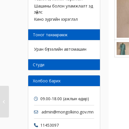
Шашины болон уламжлалт эд
зүйлс
Кино зургийн хэрэглэл
Тоног төхөөрөмж
Уран бүтээлийн автомашин
Cтуди
Холбоо барих
09.00-18.00 (ажлын өдөр)
Дан дээл
admin@mongolkino.gov.mn
11453097