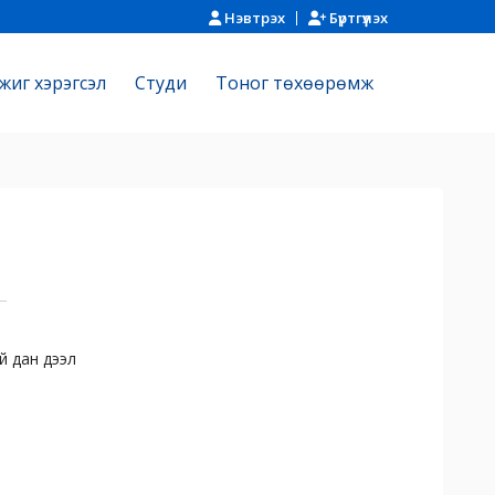
Нэвтрэх
Бүртгүүлэх
жиг хэрэгсэл
Cтуди
Тоног төхөөрөмж
й дан дээл