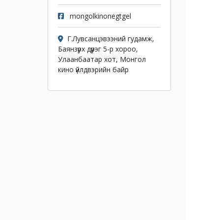
mongolkinonegtgel
Г.Лувсанцэвээний гудамж,
Баянзүрх дүүрэг 5-р хороо,
Улаанбаатар хот, Монгол
кино үйлдвэрийн байр