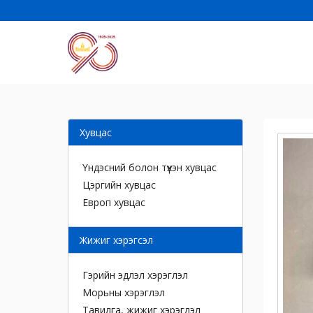
Хувцас
Үндэсний болон түүхэн хувцас
Цэргийн хувцас
Европ хувцас
Жижиг хэрэгсэл
Гэрийн эдлэл хэрэглэл
Морьны хэрэглэл
Тавилга, жижиг хэрэглэл