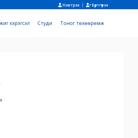
Нэвтрэх
Бүртгүүлэх
жиг хэрэгсэл
Cтуди
Тоног төхөөрөмж
л