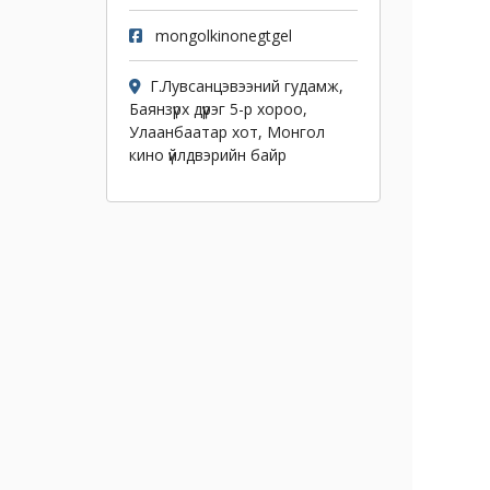
mongolkinonegtgel
Г.Лувсанцэвээний гудамж,
Баянзүрх дүүрэг 5-р хороо,
Улаанбаатар хот, Монгол
кино үйлдвэрийн байр