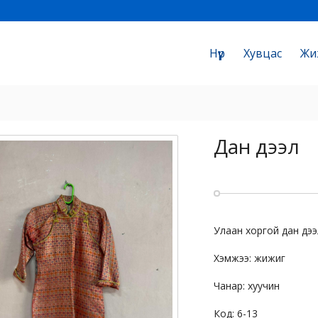
Нүүр
Хувцас
Жи
Дан дээл
Улаан хоргой дан дээ
Хэмжээ: жижиг
Чанар: хуучин
Код: 6-13