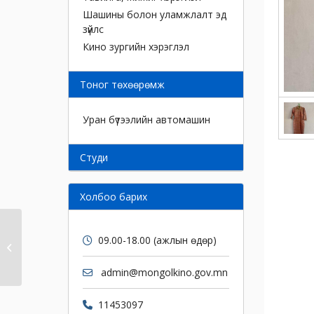
Шашины болон уламжлалт эд
зүйлс
Кино зургийн хэрэглэл
Тоног төхөөрөмж
Уран бүтээлийн автомашин
Cтуди
Холбоо барих
09.00-18.00 (ажлын өдөр)
Дан дээл
admin@mongolkino.gov.mn
11453097