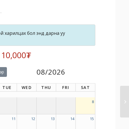
й харилцах бол энд дарна уу
: 10,000₮
08/2026
өр
TUE
WED
THU
FRI
SAT
8
11
12
13
14
15