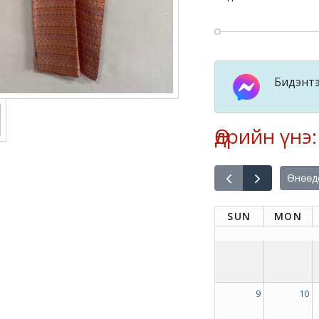
Бидэнтэ
Өдрийн үнэ
Өнөөд
SUN
MON
9
10