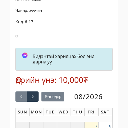
Чанар: хуучин
Код: 6-17
Бидэнтэй харилцах бол энд
дарна уу
Өдрийн үнэ: 10,000₮
08/2026
Өнөөдөр
SUN
MON
TUE
WED
THU
FRI
SAT
7
8