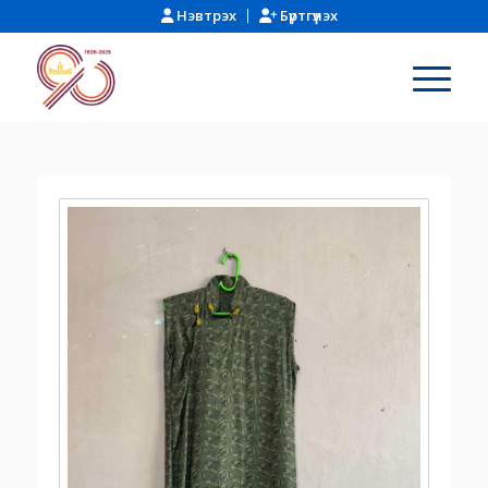
Нэвтрэх
Бүртгүүлэх