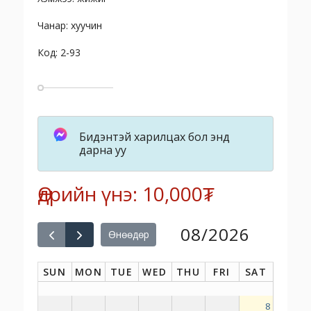
Чанар: хуучин
Код: 2-93
Бидэнтэй харилцах бол энд
дарна уу
Өдрийн үнэ: 10,000₮
08/2026
Өнөөдөр
SUN
MON
TUE
WED
THU
FRI
SAT
8