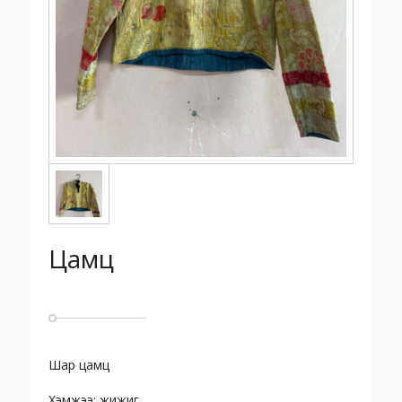
Цамц
Шар цамц
Хэмжээ: жижиг