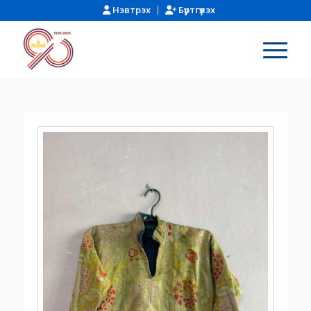
Нэвтрэх
Бүртгүүлэх