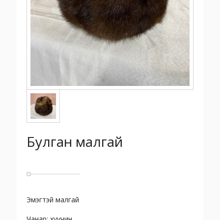
Булган малгай
Эмэгтэй малгай
Чанар: хуучин