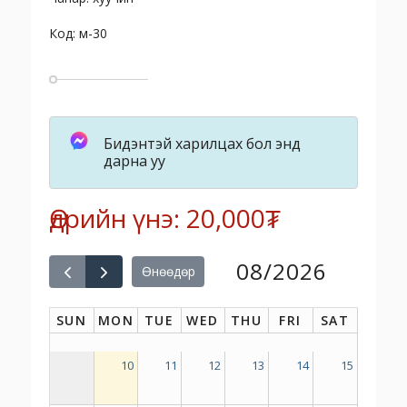
Код: м-30
Бидэнтэй харилцах бол энд
дарна уу
Өдрийн үнэ: 20,000₮
08/2026
Өнөөдөр
SUN
MON
TUE
WED
THU
FRI
SAT
10
11
12
13
14
15