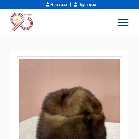
Нэвтрэх
Бүртгүүлэх