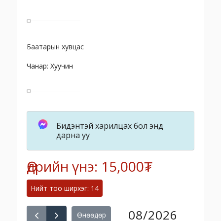
Баатарын хувцас
Чанар: Хуучин
Бидэнтэй харилцах бол энд
дарна уу
Өдрийн үнэ: 15,000₮
Нийт тоо ширхэг: 14
08/2026
Өнөөдөр