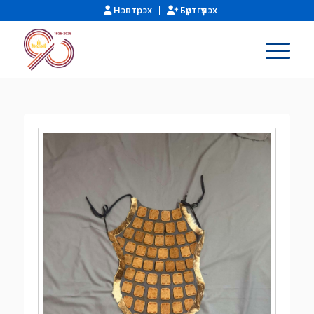
Нэвтрэх
Бүртгүүлэх